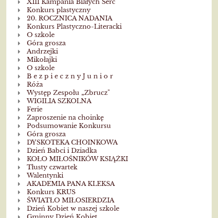
XIII Kampania Białych Serc
Konkurs plastyczny
20. ROCZNICA NADANIA
Konkurs Plastyczno-Literacki
O szkole
Góra grosza
Andrzejki
Mikołajki
O szkole
B e z p i e c z n y J u n i o r
Róża
Występ Zespołu „Zbrucz"
WIGILIA SZKOLNA
Ferie
Zaproszenie na choinkę
Podsumowanie Konkursu
Góra grosza
DYSKOTEKA CHOINKOWA
Dzień Babci i Dziadka
KOŁO MIŁOŚNIKÓW KSIĄŻKI
Tłusty czwartek
Walentynki
AKADEMIA PANA KLEKSA
Konkurs KRUS
ŚWIATŁO MIŁOSIERDZIA
Dzień Kobiet w naszej szkole
Gminny Dzień Kobiet