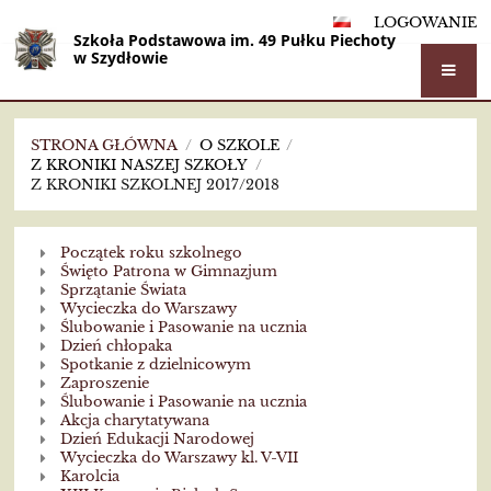
LOGOWANIE
Szkoła Podstawowa im. 49 Pułku Piechoty
w Szydłowie
STRONA GŁÓWNA
/
O SZKOLE
/
Z KRONIKI NASZEJ SZKOŁY
/
Z KRONIKI SZKOLNEJ 2017/2018
Z
Początek roku szkolnego
kroniki
Święto Patrona w Gimnazjum
Sprzątanie Świata
szkolnej
Wycieczka do Warszawy
Ślubowanie i Pasowanie na ucznia
2017/2018
Dzień chłopaka
Spotkanie z dzielnicowym
Zaproszenie
Ślubowanie i Pasowanie na ucznia
Akcja charytatywana
Dzień Edukacji Narodowej
Wycieczka do Warszawy kl. V-VII
Karolcia