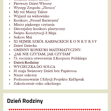
Pierwszy Dzień Wiosny
Występ Zespołu „Zbrucz"
My też Mamy Talent
Wyjazd na widowisko
Konkurs „Ponad Barierami"
Mistrz pięknego czytania
Diecezjalny konkurs plastyczny
Święto Konstytucji 3 Maja
Sukces Mai
XI SEJMIK SZKÓŁ KARPACKICH K O N K U R S Y
Dzień Dziecka
GMINNY KONKURS MATEMATYCZNY:
„JAK NIE CZYTAM, JAK CZYTAM"
75. rocznica utworzenia 2.Korpusu Polskiego
Dzień Rodziny
WYCIECZKA DO SOLCA
31 maja Światowy Dzień bez Papierosa
Nasze sukcesy
Podsumowanie I Edycji Projektu KidSpeak
Zakończenie roku szkolnego
Dzień Rodziny