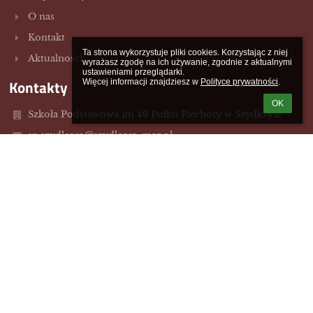
O nas
Kontakt
Ta strona wykorzystuje pliki cookies. Korzystając z niej 
Aktualności
wyrażasz zgodę na ich używanie, zgodnie z aktualnymi 
ustawieniami przeglądarki.

Kontakty
Więcej informacji znajdziesz w 
Polityce prywatności
.
OK
Szkoła Podstawowa im 49 Pułku Piechoty w Szydłowie
sp.szydlowo@szydlowo-maz.pl
/23/655-40-67
ul. Szkolna 2
06-516 Szydłowo,
Poland
Galeria zdjęć
brak danych