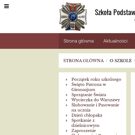
Szkoła Podstaw
Strona główna
Aktualności
STRONA GŁÓWNA
/
O SZKOLE
Z
Początek roku szkolnego
Święto Patrona w
kroniki
Gimnazjum
Sprzątanie Świata
Wycieczka do Warszawy
szkolnej
Ślubowanie i Pasowanie
na ucznia
Dzień chłopaka
2017/2018
Spotkanie z
dzielnicowym
Zaproszenie