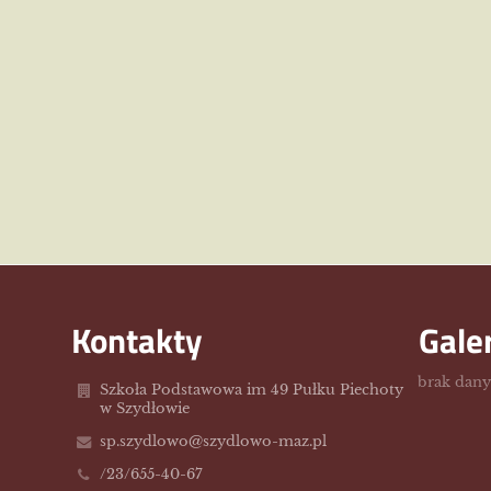
Kontakty
Gale
brak dan
Szkoła Podstawowa im 49 Pułku Piechoty
w Szydłowie
sp.szydlowo@szydlowo-maz.pl
/23/655-40-67