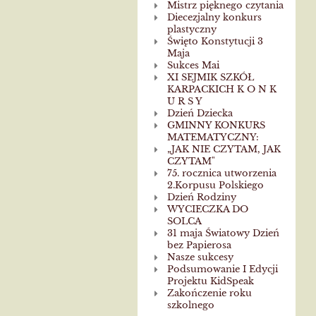
Mistrz pięknego czytania
Diecezjalny konkurs
plastyczny
Święto Konstytucji 3
Maja
Sukces Mai
XI SEJMIK SZKÓŁ
KARPACKICH K O N K
U R S Y
Dzień Dziecka
GMINNY KONKURS
MATEMATYCZNY:
„JAK NIE CZYTAM, JAK
CZYTAM"
75. rocznica utworzenia
2.Korpusu Polskiego
Dzień Rodziny
WYCIECZKA DO
SOLCA
31 maja Światowy Dzień
bez Papierosa
Nasze sukcesy
Podsumowanie I Edycji
Projektu KidSpeak
Zakończenie roku
szkolnego