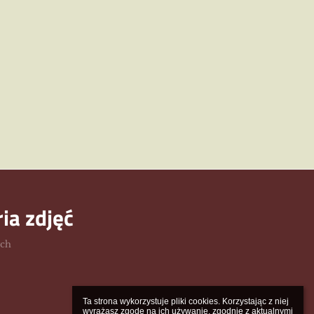
ria zdjęć
ych
Ta strona wykorzystuje pliki cookies. Korzystając z niej 
wyrażasz zgodę na ich używanie, zgodnie z aktualnymi 