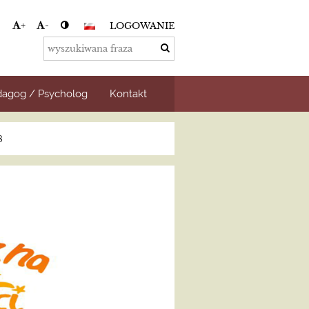
+
-
LOGOWANIE
agog / Psycholog
Kontakt
8