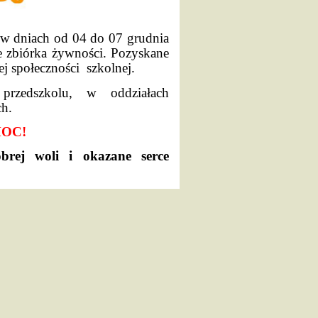
a w dniach od 04 do 07 grudnia
e zbiórka żywności. Pozyskane
ej społeczności
szkolnej.
rzedszkolu, w oddziałach
ch.
MOC!
brej woli i okazane serce