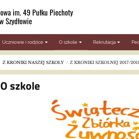
owa im. 49 Pułku Piechoty
w Szydłowie
Uczniowie i rodzice
O szkole
Rekrutacja
Ped
/
Z KRONIKI NASZEJ SZKOŁY
/
Z KRONIKI SZKOLNEJ 2017/201
O szkole