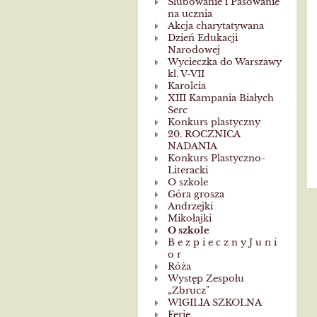
Ślubowanie i Pasowanie
na ucznia
Akcja charytatywana
Dzień Edukacji
Narodowej
Wycieczka do Warszawy
kl. V-VII
Karolcia
XIII Kampania Białych
Serc
Konkurs plastyczny
20. ROCZNICA
NADANIA
Konkurs Plastyczno-
Literacki
O szkole
Góra grosza
Andrzejki
Mikołajki
O szkole
B e z p i e c z n y J u n i
o r
Róża
Występ Zespołu
„Zbrucz"
WIGILIA SZKOLNA
Ferie