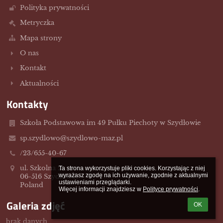
Polityka prywatności
Metryczka
Mapa strony
O nas
Kontakt
Aktualności
Kontakty
Szkoła Podstawowa im 49 Pułku Piechoty w Szydłowie
sp.szydlowo@szydlowo-maz.pl
/23/655-40-67
ul. Szkolna 2
Ta strona wykorzystuje pliki cookies. Korzystając z niej 
wyrażasz zgodę na ich używanie, zgodnie z aktualnymi 
06-516 Szydłowo,
ustawieniami przeglądarki.

Poland
Więcej informacji znajdziesz w 
Polityce prywatności
.
Galeria zdjęć
OK
brak danych