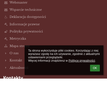
Webmaster
Wsparcie techniczne
Deklaracja dostępności
Informacje prawne
Polityka prywatności
Metryczka
Mapa strony
Ta strona wykorzystuje pliki cookies. Korzystając z niej 
O nas
wyrażasz zgodę na ich używanie, zgodnie z aktualnymi 
ustawieniami przeglądarki.

Kontakt
Więcej informacji znajdziesz w 
Polityce prywatności
.
Aktualności
OK
Kontakty
Szkoła Podstawowa im 49 Pułku Piechoty w Szydłowie
sp.szydlowo@szydlowo-maz.pl
/23/655-40-67