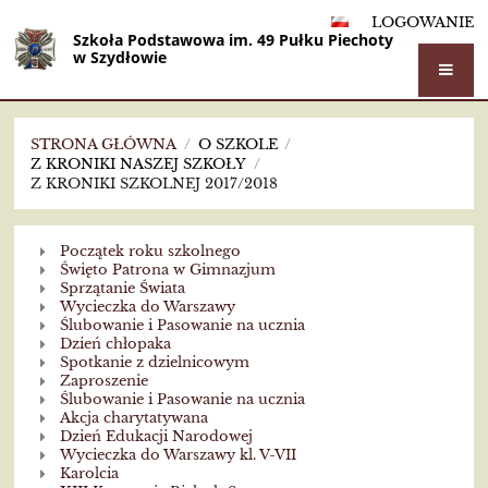
LOGOWANIE
Szkoła Podstawowa im. 49 Pułku Piechoty
w Szydłowie
STRONA GŁÓWNA
/
O SZKOLE
/
Z KRONIKI NASZEJ SZKOŁY
/
Z KRONIKI SZKOLNEJ 2017/2018
Z
Początek roku szkolnego
kroniki
Święto Patrona w Gimnazjum
Sprzątanie Świata
szkolnej
Wycieczka do Warszawy
Ślubowanie i Pasowanie na ucznia
2017/2018
Dzień chłopaka
Spotkanie z dzielnicowym
Zaproszenie
Ślubowanie i Pasowanie na ucznia
Akcja charytatywana
Dzień Edukacji Narodowej
Wycieczka do Warszawy kl. V-VII
Karolcia