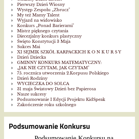
Pierwszy Dzień Wiosny
Występ Zespołu „Zbrucz"
My też Mamy Talent
Wyjazd na widowisko
Konkurs „Ponad Barierami"
Mistrz pięknego czytania
Diecezjalny konkurs plastyczny
Święto Konstytucji 3 Maja
Sukces Mai
XI SEJMIK SZKÓŁ KARPACKICH K O N K U R S Y
Dzień Dziecka
GMINNY KONKURS MATEMATYCZNY:
„JAK NIE CZYTAM, JAK CZYTAM"
75. rocznica utworzenia 2.Korpusu Polskiego
Dzień Rodziny
WYCIECZKA DO SOLCA
31 maja Światowy Dzień bez Papierosa
Nasze sukcesy
Podsumowanie I Edycji Projektu KidSpeak
Zakończenie roku szkolnego
Podsumowanie Konkursu
Podsumowanie Konkursu na