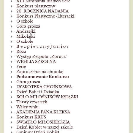
XIII Kampania Białych Serc
Konkurs plastyczny
20. ROCZNICA NADANIA
Konkurs Plastyczno-Literacki
O szkole
Góra grosza
Andrzejki
Mikołajki
O szkole
B e z p i e c z n y J u n i o r
Róża
Występ Zespołu „Zbrucz"
WIGILIA SZKOLNA
Ferie
Zaproszenie na choinkę
Podsumowanie Konkursu
Góra grosza
DYSKOTEKA CHOINKOWA
Dzień Babci i Dziadka
KOŁO MIŁOŚNIKÓW KSIĄŻKI
Tłusty czwartek
Walentynki
AKADEMIA PANA KLEKSA
Konkurs KRUS
ŚWIATŁO MIŁOSIERDZIA
Dzień Kobiet w naszej szkole
Gminny Dzień Kobiet