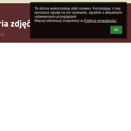
Ta strona wykorzystuje pliki cookies. Korzystając z niej 
wyrażasz zgodę na ich używanie, zgodnie z aktualnymi 
ustawieniami przeglądarki.

ria zdjęć
Więcej informacji znajdziesz w 
Polityce prywatności
.
OK
ych