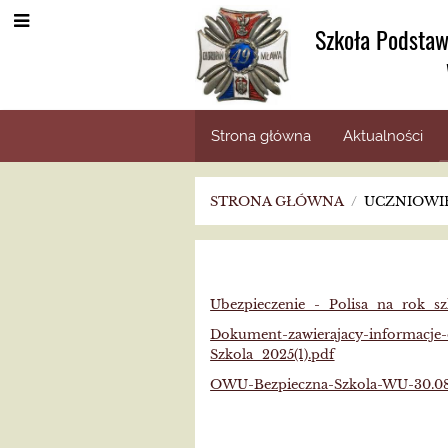
Szkoła Podstaw
Strona główna
Aktualności
STRONA GŁÓWNA
/
UCZNIOWIE
Ubezpieczenie
Ubezpieczenie_-_Polisa_na_rok_s
Dokument-zawierajacy-informacj
Szkola_2025(1).pdf
OWU-Bezpieczna-Szkola-WU-30.08(