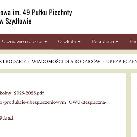
owa im. 49 Pułku Piechoty
w Szydłowie
Uczniowie i rodzice
O szkole
Rekrutacja
Ped
 I RODZICE
/
WIADOMOŚCI DLA RODZICÓW
/
UBEZPIECZEN
zkolny_2025-2026.pdf
e-o-produkcie-ubezpieczeniowym_OWU-Bezpieczna-
1).pdf