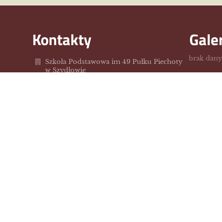
Kontakty
Gale
brak dan
Szkoła Podstawowa im 49 Pułku Piechoty
w Szydłowie
sp.szydlowo@szydlowo-maz.pl
/23/655-40-67
ul. Szkolna 2
06-516 Szydłowo,
Poland