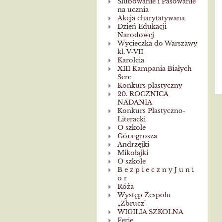
Ślubowanie i Pasowanie
na ucznia
Akcja charytatywana
Dzień Edukacji
Narodowej
Wycieczka do Warszawy
kl. V-VII
Karolcia
XIII Kampania Białych
Serc
Konkurs plastyczny
20. ROCZNICA
NADANIA
Konkurs Plastyczno-
Literacki
O szkole
Góra grosza
Andrzejki
Mikołajki
O szkole
B e z p i e c z n y J u n i
o r
Róża
Występ Zespołu
„Zbrucz"
WIGILIA SZKOLNA
Ferie