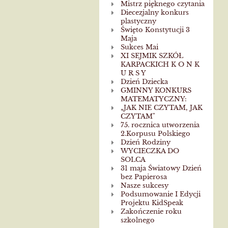
Mistrz pięknego czytania
Diecezjalny konkurs
plastyczny
Święto Konstytucji 3
Maja
Sukces Mai
XI SEJMIK SZKÓŁ
KARPACKICH K O N K
U R S Y
Dzień Dziecka
GMINNY KONKURS
MATEMATYCZNY:
„JAK NIE CZYTAM, JAK
CZYTAM"
75. rocznica utworzenia
2.Korpusu Polskiego
Dzień Rodziny
WYCIECZKA DO
SOLCA
31 maja Światowy Dzień
bez Papierosa
Nasze sukcesy
Podsumowanie I Edycji
Projektu KidSpeak
Zakończenie roku
szkolnego