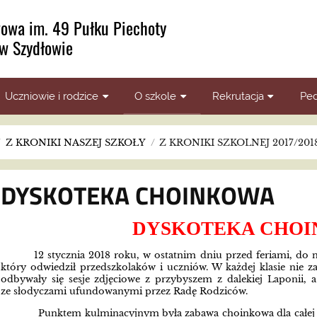
owa im. 49 Pułku Piechoty
w Szydłowie
Uczniowie i rodzice
O szkole
Rekrutacja
Ped
/
Z KRONIKI NASZEJ SZKOŁY
/
Z KRONIKI SZKOLNEJ 2017/201
DYSKOTEKA CHOINKOWA
DYSKOTEKA CHO
12 stycznia 2018 roku, w ostatnim dniu przed feriami, do n
który odwiedził przedszkolaków i uczniów. W każdej klasie nie z
odbywały się sesje zdjęciowe z przybyszem z dalekiej Laponii, a
ze słodyczami ufundowanymi przez Radę Rodziców.
Punktem kulminacyjnym była zabawa choinkowa dla całej s