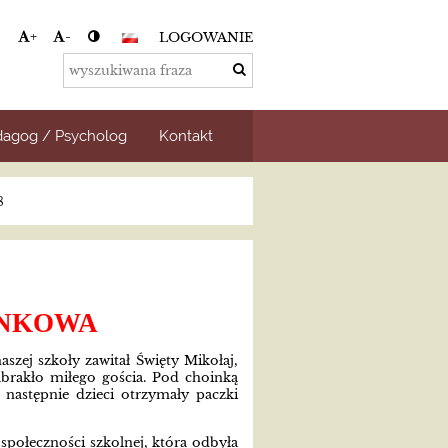
+
-
LOGOWANIE
agog / Psycholog
Kontakt
8
INKOWA
aszej szkoły zawitał Święty Mikołaj,
abrakło miłego gościa. Pod choinką
 następnie dzieci otrzymały paczki
połeczności szkolnej, która odbyła