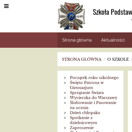
Szkoła Podstaw
Strona główna
Aktualności
STRONA GŁÓWNA
/
O SZKOLE
Z
Początek roku szkolnego
Święto Patrona w
kroniki
Gimnazjum
Sprzątanie Świata
Wycieczka do Warszawy
szkolnej
Ślubowanie i Pasowanie
na ucznia
Dzień chłopaka
2017/2018
Spotkanie z
dzielnicowym
Zaproszenie