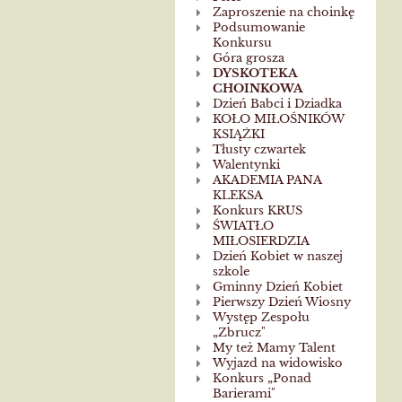
Zaproszenie na choinkę
Podsumowanie
Konkursu
Góra grosza
DYSKOTEKA
CHOINKOWA
Dzień Babci i Dziadka
KOŁO MIŁOŚNIKÓW
KSIĄŻKI
Tłusty czwartek
Walentynki
AKADEMIA PANA
KLEKSA
Konkurs KRUS
ŚWIATŁO
MIŁOSIERDZIA
Dzień Kobiet w naszej
szkole
Gminny Dzień Kobiet
Pierwszy Dzień Wiosny
Występ Zespołu
„Zbrucz"
My też Mamy Talent
Wyjazd na widowisko
Konkurs „Ponad
Barierami"