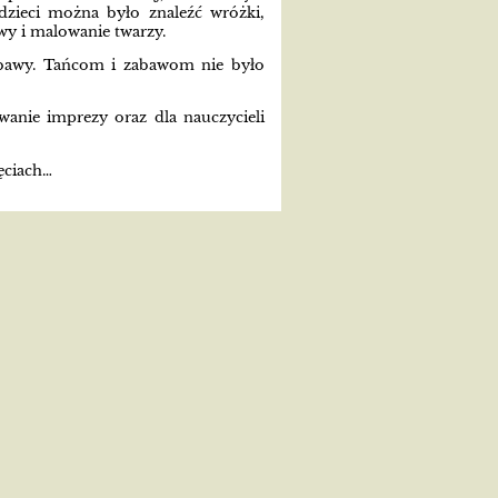
 dzieci można było znaleźć wróżki,
awy
i malowanie twarzy.
 zabawy. Tańcom i zabawom nie było
anie imprezy oraz dla nauczycieli
ęciach…