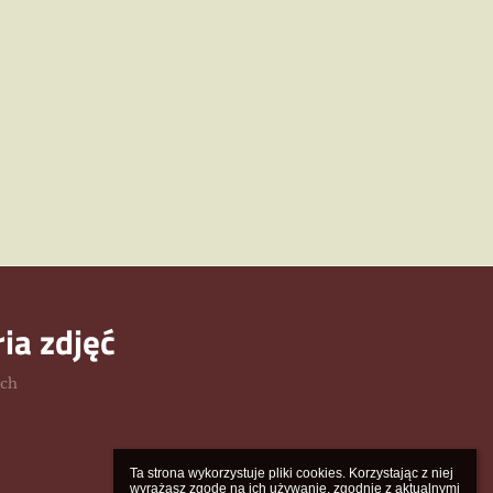
ria zdjęć
ych
Ta strona wykorzystuje pliki cookies. Korzystając z niej 
wyrażasz zgodę na ich używanie, zgodnie z aktualnymi 