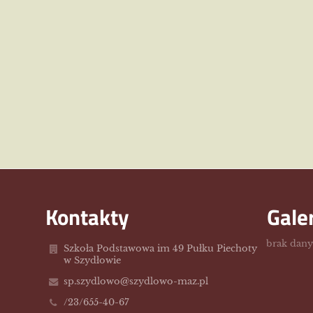
Kontakty
Gale
brak dan
Szkoła Podstawowa im 49 Pułku Piechoty
w Szydłowie
sp.szydlowo@szydlowo-maz.pl
/23/655-40-67