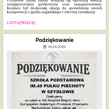
Uczniowie naszej szkoły wykazali się ogromną wiedzą,
umiejętnościami językowymi oraz zaangażowaniem.
Konkurs był doskonałą okazją do sprawdzenia swoich
kompetencji z języka angielskiego i zdrowej rywalizacji.
KONKURS
CZYTAJ WIĘCEJ
JĘZYKOWY
MACMILLAN
PRIMARY
Podziękowanie
SCHOOL
TOURNAMENT!:
02.06.2026