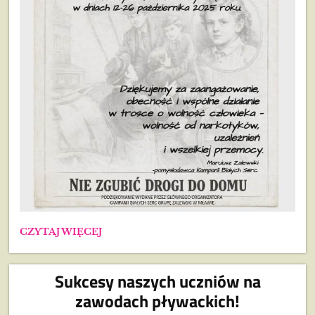
PODZIĘKOWANIE:
CZYTAJ WIĘCEJ
Sukcesy naszych uczniów na
zawodach pływackich!