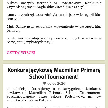
Sukces naszych uczennic w Powiatowym Konkursie
Czytania w Języku Angielskim „Read Me a Story”!
Martyna Andrzejewska zdobyła III miejsce w kategorii klas
szóstych.
Maja Ryfczyńska otrzymała wyróżnienie w kategorii klas
ósmych.
Serdecznie gratulujemy i życzymy kolejnych sukcesów w
rozwijaniu językowych pasji!
POWIATOWY
CZYTAJ WIĘCEJ
KONKURS
CZYTANIA
W
Konkurs językowy Macmillan Primary
JĘZYKU
ANGIELSKIM
School Tournament!
„READ
ME
02.06.2026
A
Z radością informujemy o rozstrzygnięciu konkursu
STORY”:
językowego Macmillan Primary School Tournament!
zorganizowanego przez Szkołę Podstawową im. św.
Stanisława Kostki w Dębsku.