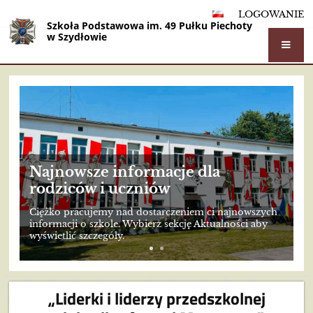
LOGOWANIE
Szkoła Podstawowa im. 49 Pułku Piechoty
w Szydłowie
Strona
główna
Najnowsze informacje dla
rodziców i uczniów
Ciężko pracujemy nad dostarczeniem ci najnowszych
informacji o szkole. Wybierz sekcję Aktualności aby
wyświetlić szczegóły.
1
2
3
4
5
6
7
8
9
10
Dalej
„Liderki i liderzy przedszkolnej