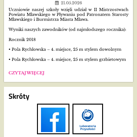
21.05.2026
Uczniowie naszej szkoły wzięli udział w II Mistrzostwach
Powiatu Mławskiego w Pływaniu pod Patronatem Starosty
Mławskiego i Burmistrza Miasta Mława.
Wyniki naszych zawodników (od najmłodszego rocznika):
Rocznik 2018
• Pola Rychłowska – 4. miejsce, 25 m stylem dowolnym
• Pola Rychłowska – 4. miejsce, 25 m stylem grzbietowym
SUKCESY
CZYTAJ WIĘCEJ
NASZYCH
UCZNIÓW
NA
Skróty
ZAWODACH
PŁYWACKICH!: