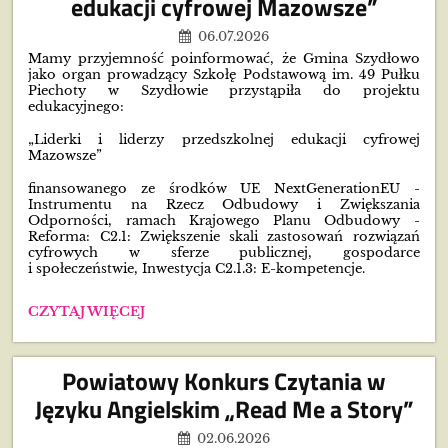
edukacji cyfrowej Mazowsze”
06.07.2026
Mamy przyjemność poinformować, że Gmina Szydłowo
jako organ prowadzący Szkołę Podstawową im. 49 Pułku
Piechoty w Szydłowie przystąpiła do projektu
edukacyjnego:
„Liderki i liderzy przedszkolnej edukacji cyfrowej
Mazowsze”
finansowanego ze środków UE NextGenerationEU -
Instrumentu na Rzecz Odbudowy i Zwiększania
Odporności, ramach Krajowego Planu Odbudowy -
Reforma: C2.1: Zwiększenie skali zastosowań rozwiązań
cyfrowych w sferze publicznej, gospodarce
i społeczeństwie, Inwestycja C2.1.3: E-kompetencje.
„LIDERKI
CZYTAJ WIĘCEJ
I
LIDERZY
PRZEDSZKOLNEJ
Powiatowy Konkurs Czytania w
EDUKACJI
CYFROWEJ
Języku Angielskim „Read Me a Story”
MAZOWSZE”:
02.06.2026