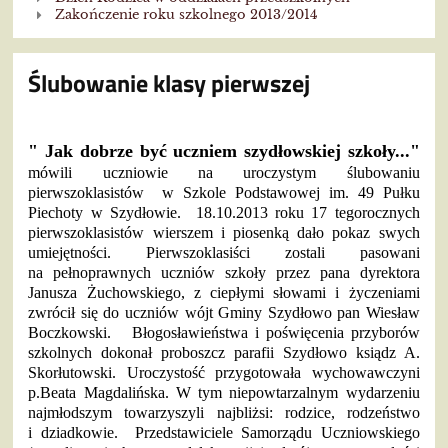
Zakończenie roku szkolnego 2013/2014
Ślubowanie klasy pierwszej
" Jak dobrze być uczniem szydłowskiej szkoły..."
mówili uczniowie na uroczystym ślubowaniu
pierwszoklasistów w Szkole Podstawowej im. 49 Pułku
Piechoty w Szydłowie. 18.10.2013 roku 17 tegorocznych
pierwszoklasistów wierszem i piosenką dało pokaz swych
umiejętności. Pierwszoklasiści zostali pasowani
na pełnoprawnych uczniów szkoły przez pana dyrektora
Janusza Żuchowskiego, z ciepłymi słowami i życzeniami
zwrócił się do uczniów wójt Gminy Szydłowo pan Wiesław
Boczkowski. Błogosławieństwa i poświęcenia przyborów
szkolnych dokonał proboszcz parafii Szydłowo ksiądz A.
Skorłutowski. Uroczystość przygotowała wychowawczyni
p.Beata Magdalińska. W tym niepowtarzalnym wydarzeniu
najmłodszym towarzyszyli najbliżsi: rodzice, rodzeństwo
i dziadkowie. Przedstawiciele Samorządu Uczniowskiego