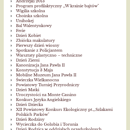
Andrzejki 2013
Program profilaktyczny ,,W krainie bajtów"
Wigilia szkolna
Choinka szkolna
Unihokej
Bal Walentynkowy
Ferie
Dzień Kobiet
Zbiórka makulatury
Pierwszy dzień wiosny
Spotkanie z Policjantem
Warsztaty plastyczno – techniczne
Dzień Ziemi
Kanonizacja Jana Pawła II
Konstytucja 3 Maja
Mobilne Muzeum Jana Pawła II
Świeczka Wielkanocna
Powiatowy Turniej Przyrodniczy
Dzień Matki
Uroczystości na Monte Cassino
Konkurs Języka Angielskiego
Dzień Dziecka
XII Powiatowy Konkurs Ekologiczny pt.,,Szlakami
Polskich Parków"
Dzień Rodziny
Wycieczka do Golubia i Torunia
Dzień Rodzica w oddziałach przedszkolnych