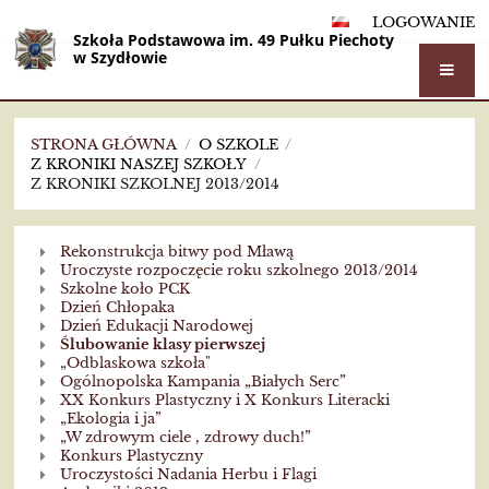
LOGOWANIE
Szkoła Podstawowa im. 49 Pułku Piechoty
w Szydłowie
STRONA GŁÓWNA
/
O SZKOLE
/
Z KRONIKI NASZEJ SZKOŁY
/
Z KRONIKI SZKOLNEJ 2013/2014
Z
Rekonstrukcja bitwy pod Mławą
kroniki
Uroczyste rozpoczęcie roku szkolnego 2013/2014
Szkolne koło PCK
szkolnej
Dzień Chłopaka
Dzień Edukacji Narodowej
2013/2014
Ślubowanie klasy pierwszej
„Odblaskowa szkoła"
Ogólnopolska Kampania „Białych Serc”
XX Konkurs Plastyczny i X Konkurs Literacki
„Ekologia i ja”
„W zdrowym ciele , zdrowy duch!”
Konkurs Plastyczny
Uroczystości Nadania Herbu i Flagi