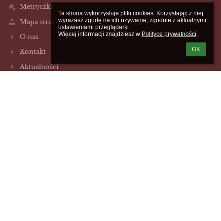
Metryczka
Ta strona wykorzystuje pliki cookies. Korzystając z niej 
wyrażasz zgodę na ich używanie, zgodnie z aktualnymi 
Mapa strony
ustawieniami przeglądarki.

Więcej informacji znajdziesz w 
Polityce prywatności
.
O nas
OK
Kontakt
Aktualności
Kontakty
Szkoła Podstawowa im 49 Pułku Piechoty w Szydłowie
sp.szydlowo@szydlowo-maz.pl
/23/655-40-67
ul. Szkolna 2
06-516 Szydłowo,
Poland
Galeria zdjęć
brak danych