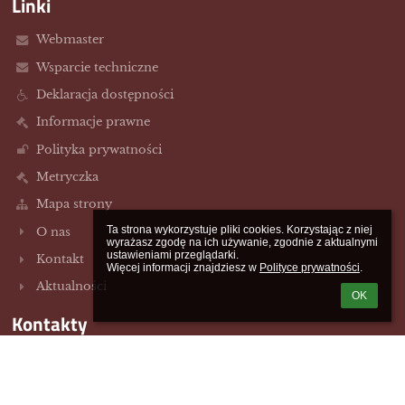
Linki
Webmaster
Wsparcie techniczne
Deklaracja dostępności
Informacje prawne
Polityka prywatności
Metryczka
Mapa strony
Ta strona wykorzystuje pliki cookies. Korzystając z niej 
O nas
wyrażasz zgodę na ich używanie, zgodnie z aktualnymi 
ustawieniami przeglądarki.

Kontakt
Więcej informacji znajdziesz w 
Polityce prywatności
.
Aktualności
OK
Kontakty
Szkoła Podstawowa im 49 Pułku Piechoty w Szydłowie
sp.szydlowo@szydlowo-maz.pl