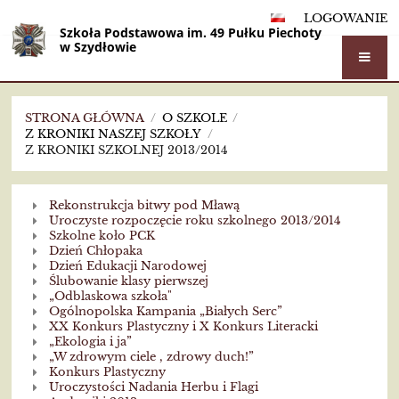
LOGOWANIE
Szkoła Podstawowa im. 49 Pułku Piechoty
w Szydłowie
STRONA GŁÓWNA
/
O SZKOLE
/
Z KRONIKI NASZEJ SZKOŁY
/
Z KRONIKI SZKOLNEJ 2013/2014
Z
Rekonstrukcja bitwy pod Mławą
kroniki
Uroczyste rozpoczęcie roku szkolnego 2013/2014
Szkolne koło PCK
szkolnej
Dzień Chłopaka
Dzień Edukacji Narodowej
2013/2014
Ślubowanie klasy pierwszej
„Odblaskowa szkoła"
Ogólnopolska Kampania „Białych Serc”
XX Konkurs Plastyczny i X Konkurs Literacki
„Ekologia i ja”
„W zdrowym ciele , zdrowy duch!”
Konkurs Plastyczny
Uroczystości Nadania Herbu i Flagi