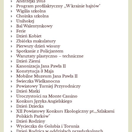
Andrzejki 2013
Program profilaktyczny ,,W krainie bajtów"
Wigilia szkolna
Choinka szkolna
Unihokej
Bal Walentynkowy
Ferie
Dzień Kobiet
Zbiórka makulatury
Pierwszy dzień wiosny
Spotkanie z Policjantem
Warsztaty plastyczno – techniczne
Dzień Ziemi
Kanonizacja Jana Pawła II
Konstytucja 3 Maja
Mobilne Muzeum Jana Pawła II
Świeczka Wielkanocna
Powiatowy Turniej Przyrodniczy
Dzień Matki
Uroczystości na Monte Cassino
Konkurs Języka Angielskiego
Dzień Dziecka
XII Powiatowy Konkurs Ekologiczny pt.,,Szlakami
Polskich Parków"
Dzień Rodziny
Wycieczka do Golubia i Torunia
Dzień Rodzica w oddziałach przedszkolnych