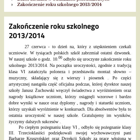
Zakończenie roku szkolnego 2013/2014
Zakończenie roku szkolnego
2013/2014
27 czerwca - to dzień na, który z utęsknieniem czekali
uczniowie. W tysiącach polskich szkół zabrzmiał ostatni dzwonek.
00
W naszej szkole o godz. 10.
odbyło się uroczyste zakończenie roku
szkolnego 2013/2014. Na początku uroczystości, zgodnie z tradycją
klasa VI zatańczyła poloneza i przedstawiła montaż słowno –
muzyczny, składający się z wierszy i piosenek . Po części
artystycznej nastąpiła część oficjalna podczas, której dyrektor naszej
szkoły Janusz Żuchowski wręczył świadectwa z wyróżnieniem oraz
nagrody książkowe uczniom, którzy osiągnęli wzorowe i bardzo
dobre wyniki w nauce oraz dyplomy , nagrody i statuetki uczniom,
którzy uzyskali wyróżnienie w konkursach. Dla absolwentów była to
ostatnia uroczystość w naszej szkole. Gratulujemy im wyników,
życzymy dalszych sukcesów .
Po ciepłym pożegnaniu klasy VI , odbyło się pożegnanie klasy
III. Trzecioklasiści podziękowali swojej wychowawczyni pani
Barbarze Kruszyńskiej oraz Dyrekcji Szkoły za pracę włożoną w