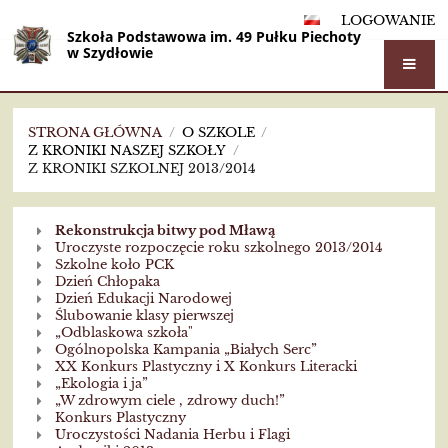
LOGOWANIE
Szkoła Podstawowa im. 49 Pułku Piechoty
w Szydłowie
STRONA GŁÓWNA
/
O SZKOLE
/
Z KRONIKI NASZEJ SZKOŁY
/
Z KRONIKI SZKOLNEJ 2013/2014
Z
Rekonstrukcja bitwy pod Mławą
kroniki
Uroczyste rozpoczęcie roku szkolnego 2013/2014
Szkolne koło PCK
szkolnej
Dzień Chłopaka
Dzień Edukacji Narodowej
2013/2014
Ślubowanie klasy pierwszej
„Odblaskowa szkoła"
Ogólnopolska Kampania „Białych Serc”
XX Konkurs Plastyczny i X Konkurs Literacki
„Ekologia i ja”
„W zdrowym ciele , zdrowy duch!”
Konkurs Plastyczny
Uroczystości Nadania Herbu i Flagi