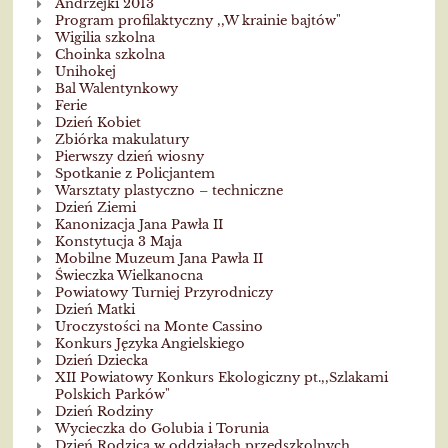
Andrzejki 2013
Program profilaktyczny ,,W krainie bajtów"
Wigilia szkolna
Choinka szkolna
Unihokej
Bal Walentynkowy
Ferie
Dzień Kobiet
Zbiórka makulatury
Pierwszy dzień wiosny
Spotkanie z Policjantem
Warsztaty plastyczno – techniczne
Dzień Ziemi
Kanonizacja Jana Pawła II
Konstytucja 3 Maja
Mobilne Muzeum Jana Pawła II
Świeczka Wielkanocna
Powiatowy Turniej Przyrodniczy
Dzień Matki
Uroczystości na Monte Cassino
Konkurs Języka Angielskiego
Dzień Dziecka
XII Powiatowy Konkurs Ekologiczny pt.,,Szlakami
Polskich Parków"
Dzień Rodziny
Wycieczka do Golubia i Torunia
Dzień Rodzica w oddziałach przedszkolnych