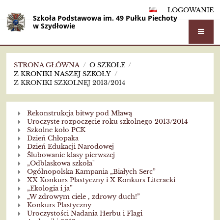
LOGOWANIE
Szkoła Podstawowa im. 49 Pułku Piechoty
w Szydłowie
STRONA GŁÓWNA
/
O SZKOLE
/
Z KRONIKI NASZEJ SZKOŁY
/
Z KRONIKI SZKOLNEJ 2013/2014
Z
Rekonstrukcja bitwy pod Mławą
kroniki
Uroczyste rozpoczęcie roku szkolnego 2013/2014
Szkolne koło PCK
szkolnej
Dzień Chłopaka
Dzień Edukacji Narodowej
2013/2014
Ślubowanie klasy pierwszej
„Odblaskowa szkoła"
Ogólnopolska Kampania „Białych Serc”
XX Konkurs Plastyczny i X Konkurs Literacki
„Ekologia i ja”
„W zdrowym ciele , zdrowy duch!”
Konkurs Plastyczny
Uroczystości Nadania Herbu i Flagi