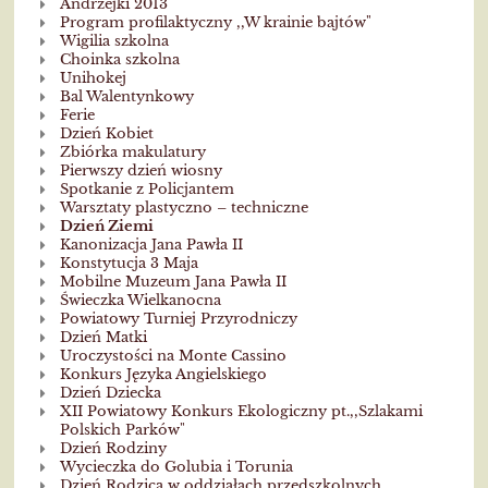
Andrzejki 2013
Program profilaktyczny ,,W krainie bajtów"
Wigilia szkolna
Choinka szkolna
Unihokej
Bal Walentynkowy
Ferie
Dzień Kobiet
Zbiórka makulatury
Pierwszy dzień wiosny
Spotkanie z Policjantem
Warsztaty plastyczno – techniczne
Dzień Ziemi
Kanonizacja Jana Pawła II
Konstytucja 3 Maja
Mobilne Muzeum Jana Pawła II
Świeczka Wielkanocna
Powiatowy Turniej Przyrodniczy
Dzień Matki
Uroczystości na Monte Cassino
Konkurs Języka Angielskiego
Dzień Dziecka
XII Powiatowy Konkurs Ekologiczny pt.,,Szlakami
Polskich Parków"
Dzień Rodziny
Wycieczka do Golubia i Torunia
Dzień Rodzica w oddziałach przedszkolnych