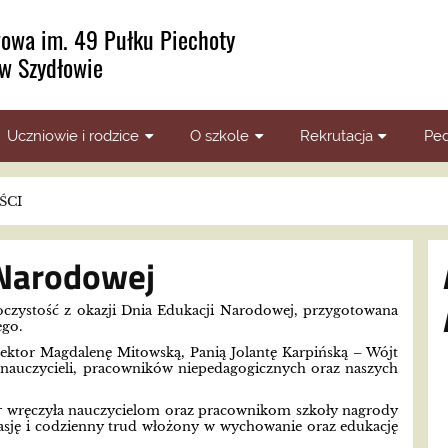
owa im. 49 Pułku Piechoty
w Szydłowie
Uczniowie i rodzice
O szkole
Rekrutacja
Ped
ŚCI
 Narodowej
roczystość z okazji Dnia Edukacji Narodowej, przygotowana
ego.
rektor Magdalenę Mitowską, Panią Jolantę Karpińską – Wójt
auczycieli, pracowników niepedagogicznych oraz naszych
or wręczyła nauczycielom oraz pracownikom szkoły nagrody
asję i codzienny trud włożony w wychowanie oraz edukację