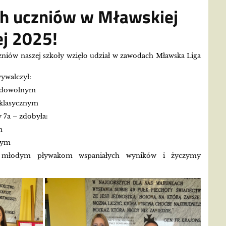
h uczniów w Mławskiej
ej 2025!
niów naszej szkoły wzięło udział w zawodach Mławska Liga
wywalczył:
m dowolnym
 klasycznym
y 7a – zdobyła:
m
wym
m młodym pływakom wspaniałych wyników i życzymy