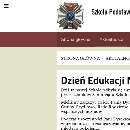
Szkoła Podstaw
Strona główna
Aktualności
STRONA GŁÓWNA
/
AKTUALNO
Aktualności
Dzień Edukacji
Dziś w naszej Szkole odbyła się u
przez członków Samorządu Szkoln
Mieliśmy zaszczyt gościć Panią Dy
Gminy Szydłowo, Radę Rodziców, n
wspaniałych uczniów.
Podczas uroczystości Pani Dyrekt
w uznaniu za ich zaangażowanie, p
młodego pokolenia.