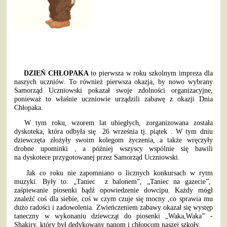
DZIEŃ CHŁOPAKA
to pierwsza w roku szkolnym impreza dla
naszych uczniów. To również pierwsza okazja, by nowo wybrany
Samorząd Uczniowski pokazał swoje zdolności organizacyjne,
ponieważ to właśnie uczniowie urządzili zabawę z okazji Dnia
Chłopaka.
W tym roku, wzorem lat ubiegłych, zorganizowana została
dyskoteka, która odbyła się 26 września tj. piątek . W tym dniu
dziewczęta złożyły swoim kolegom życzenia, a także wręczyły
drobne upominki , a później wszyscy wspólnie się bawili
na dyskotece przygotowanej przez Samorząd Uczniowski.
Jak co roku nie zapomniano o licznych konkursach w rytm
muzyki. Były to: „Taniec z balonem”, „Taniec na gazecie”,
zaśpiewanie piosenki bądź opowiedzenie dowcipu. Każdy mógł
znaleźć coś dla siebie, coś w czym czuje się mocny ,co sprawia mu
dużo radości i zadowolenia. Zwieńczeniem zabawy okazał się występ
taneczny w wykonaniu dziewcząt do piosenki „Waka,Waka” -
Shakiry, który był dedykowany panom i chłopcom naszej szkoły.