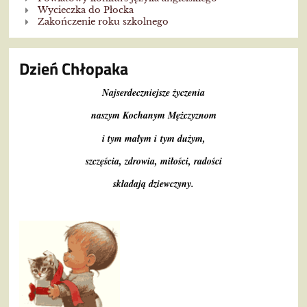
Wycieczka do Płocka
Zakończenie roku szkolnego
Dzień Chłopaka
Najserdeczniejsze życzenia
naszym Kochanym Mężczyznom
i tym mał
ym i tym du
żym,
szczęś
cia, zdrowia, mi
ł
o
ś
ci, rado
ści
skł
adaj
ą dziewczyny.