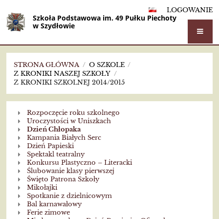
LOGOWANIE
Szkoła Podstawowa im. 49 Pułku Piechoty
w Szydłowie
STRONA GŁÓWNA
/
O SZKOLE
/
Z KRONIKI NASZEJ SZKOŁY
/
Z KRONIKI SZKOLNEJ 2014/2015
Z
Rozpoczęcie roku szkolnego
kroniki
Uroczystości w Uniszkach
Dzień Chłopaka
szkolnej
Kampania Białych Serc
Dzień Papieski
2014/2015
Spektakl teatralny
Konkursu Plastyczno – Literacki
Ślubowanie klasy pierwszej
Święto Patrona Szkoły
Mikołajki
Spotkanie z dzielnicowym
Bal karnawałowy
Ferie zimowe