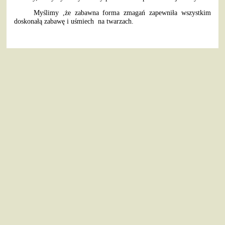
Myślimy ,że zabawna forma zmagań zapewniła wszystkim
doskonałą zabawę i uśmiech na twarzach.