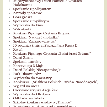
Międzynarodowy Dzień Pamięci o Ofiarach
Holokaustu
Spotkanie z policjantem
Zawody sportowe
Góra grosza
Spotkanie z myśliwym
Wycieczka do kina
Walentynki
Konkurs Pięknego Czytania Książek
Spektakl "Nauczyć ufoludka"
Spektakl "Zaczarowany las"
10 rocznica śmierci Papieża Jana Pawła II
Katyń
Konkurs Pięknego Czytania „Baśni braci Grimm”
Dzień Ziemi
Spektakl teatralny
Konstytucja 3 Maja
Dzień Polskiej Niezapominajki
Park Dinozaurów
Wycieczka do Warszawy
Konkursu . „Szlakiem Polskich Parków Narodowych”,
Wyjazd na mecz
Czerwonokrzyska Akcja Żak
Wycieczka do Olsztyna
Odblaskowa Szkoła
Szkolny konkurs wiedzy o „Titanicu”
Powiatowy konkurs języka angielskiego