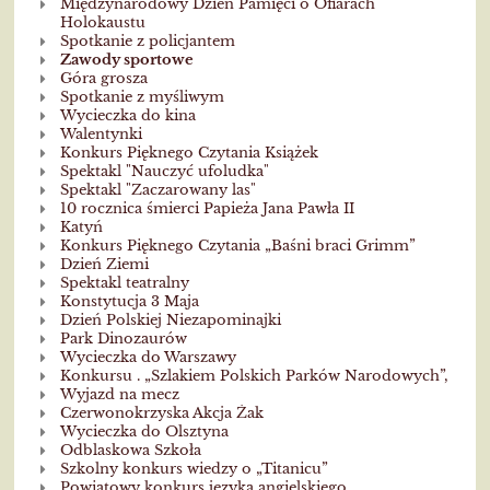
Międzynarodowy Dzień Pamięci o Ofiarach
Holokaustu
Spotkanie z policjantem
Zawody sportowe
Góra grosza
Spotkanie z myśliwym
Wycieczka do kina
Walentynki
Konkurs Pięknego Czytania Książek
Spektakl "Nauczyć ufoludka"
Spektakl "Zaczarowany las"
10 rocznica śmierci Papieża Jana Pawła II
Katyń
Konkurs Pięknego Czytania „Baśni braci Grimm”
Dzień Ziemi
Spektakl teatralny
Konstytucja 3 Maja
Dzień Polskiej Niezapominajki
Park Dinozaurów
Wycieczka do Warszawy
Konkursu . „Szlakiem Polskich Parków Narodowych”,
Wyjazd na mecz
Czerwonokrzyska Akcja Żak
Wycieczka do Olsztyna
Odblaskowa Szkoła
Szkolny konkurs wiedzy o „Titanicu”
Powiatowy konkurs języka angielskiego