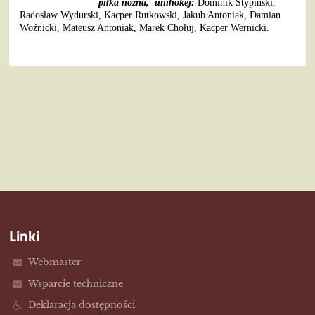
piłka nożna,
unihokej:
Dominik Stypiński,
Radosław Wydurski, Kacper Rutkowski, Jakub Antoniak, Damian
Woźnicki, Mateusz Antoniak, Marek Chołuj, Kacper Wernicki.
Linki
Webmaster
Wsparcie techniczne
Deklaracja dostępności