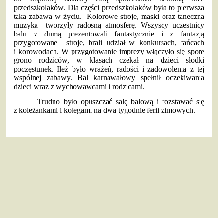
przedszkolaków. Dla części przedszkolaków była to pierwsza
taka zabawa w życiu. Kolorowe stroje, maski oraz taneczna
muzyka tworzyły radosną atmosferę. Wszyscy uczestnicy
balu z dumą prezentowali fantastycznie i z fantazją
przygotowane stroje, brali udział w konkursach, tańcach
i korowodach. W przygotowanie imprezy włączyło się spore
grono rodziców, w klasach czekał na dzieci słodki
poczęstunek. Ileż było wrażeń, radości i zadowolenia z tej
wspólnej zabawy. Bal karnawałowy spełnił oczekiwania
dzieci wraz z wychowawcami i rodzicami.
Trudno było opuszczać salę balową i rozstawać się
z koleżankami i kolegami na dwa tygodnie ferii zimowych.