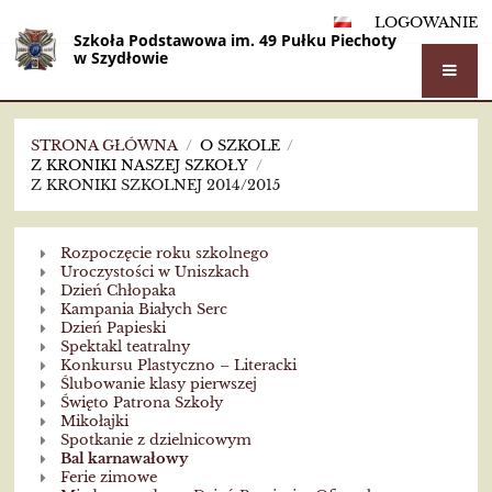
LOGOWANIE
Szkoła Podstawowa im. 49 Pułku Piechoty
w Szydłowie
STRONA GŁÓWNA
/
O SZKOLE
/
Z KRONIKI NASZEJ SZKOŁY
/
Z KRONIKI SZKOLNEJ 2014/2015
Z
Rozpoczęcie roku szkolnego
kroniki
Uroczystości w Uniszkach
Dzień Chłopaka
szkolnej
Kampania Białych Serc
Dzień Papieski
2014/2015
Spektakl teatralny
Konkursu Plastyczno – Literacki
Ślubowanie klasy pierwszej
Święto Patrona Szkoły
Mikołajki
Spotkanie z dzielnicowym
Bal karnawałowy
Ferie zimowe