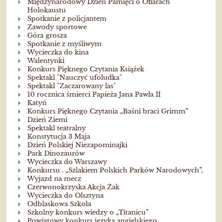
Międzynarodowy Dzień Pamięci o Ofiarach
Holokaustu
Spotkanie z policjantem
Zawody sportowe
Góra grosza
Spotkanie z myśliwym
Wycieczka do kina
Walentynki
Konkurs Pięknego Czytania Książek
Spektakl "Nauczyć ufoludka"
Spektakl "Zaczarowany las"
10 rocznica śmierci Papieża Jana Pawła II
Katyń
Konkurs Pięknego Czytania „Baśni braci Grimm”
Dzień Ziemi
Spektakl teatralny
Konstytucja 3 Maja
Dzień Polskiej Niezapominajki
Park Dinozaurów
Wycieczka do Warszawy
Konkursu . „Szlakiem Polskich Parków Narodowych”,
Wyjazd na mecz
Czerwonokrzyska Akcja Żak
Wycieczka do Olsztyna
Odblaskowa Szkoła
Szkolny konkurs wiedzy o „Titanicu”
Powiatowy konkurs języka angielskiego