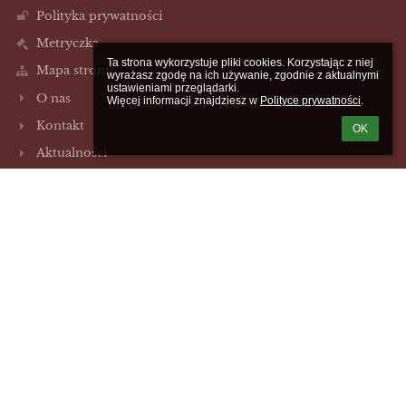
Polityka prywatności
Metryczka
Ta strona wykorzystuje pliki cookies. Korzystając z niej 
Mapa strony
wyrażasz zgodę na ich używanie, zgodnie z aktualnymi 
ustawieniami przeglądarki.

O nas
Więcej informacji znajdziesz w 
Polityce prywatności
.
Kontakt
OK
Aktualności
Kontakty
Szkoła Podstawowa im 49 Pułku Piechoty w Szydłowie
sp.szydlowo@szydlowo-maz.pl
/23/655-40-67
ul. Szkolna 2
06-516 Szydłowo,
Poland
Galeria zdjęć
brak danych