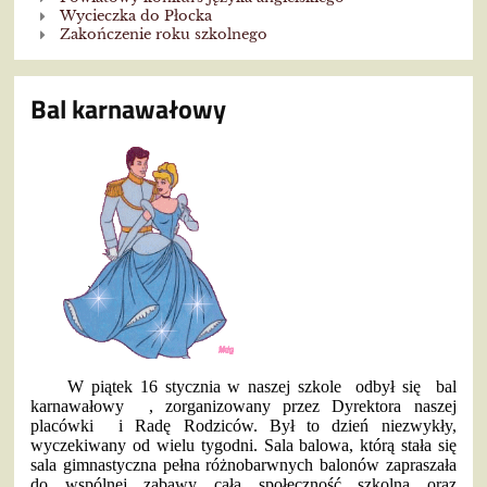
Wycieczka do Płocka
Zakończenie roku szkolnego
Bal karnawałowy
W piątek 16 stycznia w naszej szkole odbył się bal
karnawałowy , zorganizowany przez Dyrektora naszej
placówki i Radę Rodziców. Był to dzień niezwykły,
wyczekiwany od wielu tygodni. Sala balowa, którą stała się
sala gimnastyczna pełna różnobarwnych balonów zapraszała
do wspólnej zabawy całą społeczność szkolną oraz