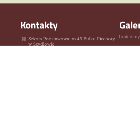
Kontakty
Gale
brak dan
Szkoła Podstawowa im 49 Pułku Piechoty
w Szydłowie
sp.szydlowo@szydlowo-maz.pl
/23/655-40-67
ul. Szkolna 2
06-516 Szydłowo,
Poland