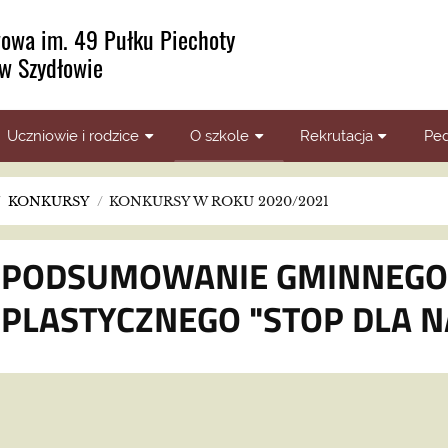
owa im. 49 Pułku Piechoty
w Szydłowie
Uczniowie i rodzice
O szkole
Rekrutacja
Ped
/
KONKURSY
/
KONKURSY W ROKU 2020/2021
PODSUMOWANIE GMINNEGO
PLASTYCZNEGO "STOP DLA N