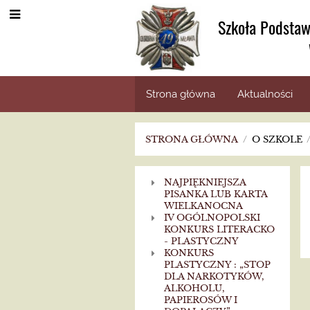
Szkoła Podstaw
Strona główna
Aktualności
STRONA GŁÓWNA
/
O SZKOLE
Konkursy
NAJPIĘKNIEJSZA
PISANKA LUB KARTA
w
WIELKANOCNA
IV OGÓLNOPOLSKI
KONKURS LITERACKO
roku
- PLASTYCZNY
KONKURS
PLASTYCZNY : „STOP
2020/2021
DLA NARKOTYKÓW,
ALKOHOLU,
PAPIEROSÓW I