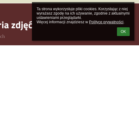
Ta strona wykorzystuje pliki cookies. Korzystając z niej 
wyrażasz zgodę na ich używanie, zgodnie z aktualnymi 
ustawieniami przeglądarki.

ria zdjęć
Więcej informacji znajdziesz w 
Polityce prywatności
.
OK
ych