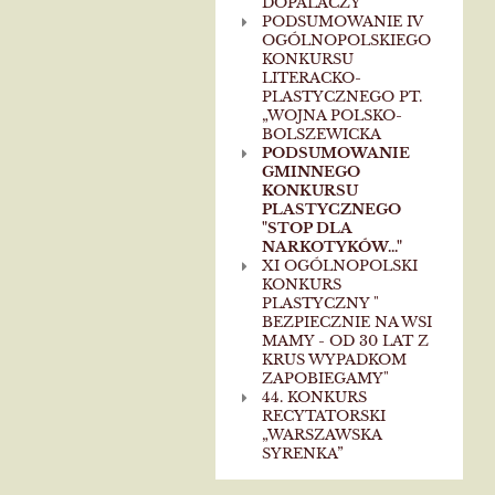
DOPALACZY”
PODSUMOWANIE IV
OGÓLNOPOLSKIEGO
KONKURSU
LITERACKO-
PLASTYCZNEGO PT.
„WOJNA POLSKO-
BOLSZEWICKA
PODSUMOWANIE
GMINNEGO
KONKURSU
PLASTYCZNEGO
"STOP DLA
NARKOTYKÓW..."
XI OGÓLNOPOLSKI
KONKURS
PLASTYCZNY "
BEZPIECZNIE NA WSI
MAMY - OD 30 LAT Z
KRUS WYPADKOM
ZAPOBIEGAMY"
44. KONKURS
RECYTATORSKI
„WARSZAWSKA
SYRENKA”