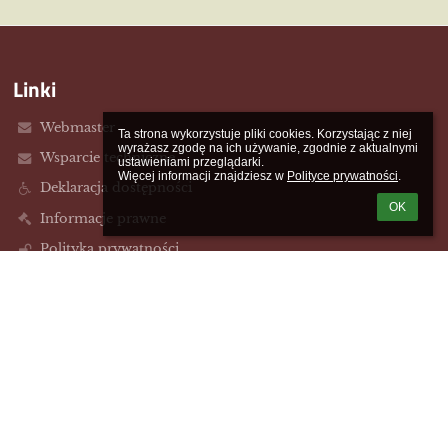
Linki
Webmaster
Ta strona wykorzystuje pliki cookies. Korzystając z niej 
wyrażasz zgodę na ich używanie, zgodnie z aktualnymi 
Wsparcie techniczne
ustawieniami przeglądarki.

Więcej informacji znajdziesz w 
Polityce prywatności
.
Deklaracja dostępności
OK
Informacje prawne
Polityka prywatności
Metryczka
Mapa strony
O nas
Kontakt
Aktualności
Kontakty