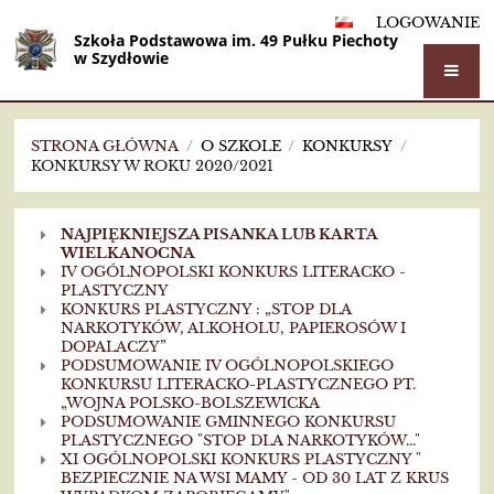
LOGOWANIE
Szkoła Podstawowa im. 49 Pułku Piechoty
w Szydłowie
STRONA GŁÓWNA
/
O SZKOLE
/
KONKURSY
/
KONKURSY W ROKU 2020/2021
Konkursy
NAJPIĘKNIEJSZA PISANKA LUB KARTA
w
WIELKANOCNA
IV OGÓLNOPOLSKI KONKURS LITERACKO -
roku
PLASTYCZNY
KONKURS PLASTYCZNY : „STOP DLA
2020/2021
NARKOTYKÓW, ALKOHOLU, PAPIEROSÓW I
DOPALACZY”
PODSUMOWANIE IV OGÓLNOPOLSKIEGO
KONKURSU LITERACKO-PLASTYCZNEGO PT.
„WOJNA POLSKO-BOLSZEWICKA
PODSUMOWANIE GMINNEGO KONKURSU
PLASTYCZNEGO "STOP DLA NARKOTYKÓW..."
XI OGÓLNOPOLSKI KONKURS PLASTYCZNY "
BEZPIECZNIE NA WSI MAMY - OD 30 LAT Z KRUS