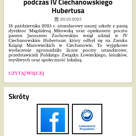
podczas IV Ciechanowskiego
UCZNIÓW!":
Hubertusa
20.10.2025
18 października 2025 r. sztandarowy naszej szkoły z panią
dyrektor Magdaleną Mitowską oraz opiekunem pocztu
panem Januszem Żuchowskim wziął udział w IV
Ciechanowskim Hubertusie, który odbył się na Zamku
Książąt Mazowieckich w Ciechanowie. To wyjątkowe
wydarzenie zgromadziło liczne poczty sztandarowe,
przedstawicieli Polskiego Związku Łowieckiego, leśników,
myśliwych oraz społeczność lokalną.
SZTANDAR
CZYTAJ WIĘCEJ
NASZEJ
SZKOŁY
UHONOROWANY
Skróty
PODCZAS
IV
CIECHANOWSKIEGO
HUBERTUSA: