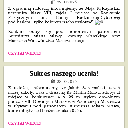
29.10.2025
Z ogromną radością informujemy, że Maja Ryfczyńska.,
uczennica klasy VIII, zajęła I miejsce w Konkursie
Plastycznym im. Hanny Rudzińskiej-Cybisowej
pod hasłem „Tylko kolorem trzeba malować”.
Konkurs odbył się pod honorowym patronatem
Burmistrza Miasta Mławy, Starosty Mławskiego oraz
Marszałka Województwa Mazowieckiego.
🎨
CZYTAJ WIĘCEJ
SUKCES
NASZEJ
UCZENNICY!
Sukces naszego ucznia!
🎉:
28.10.2025
Z radością informujemy, że Jakub Szczepański, uczeń
naszej szkoły, wraz z drużyną KS Marlin Mława, zdobył II
miejsce w konkurencji 4 x 25 m stylem dowolnym
podczas VIII Otwartych Mistrzostw Północnego Mazowsza
w Pływaniu pod patronatem Burmistrza Miasta Mława,
które odbyły się 11 października 2025 r.
SUKCES
CZYTAJ WIĘCEJ
NASZEGO