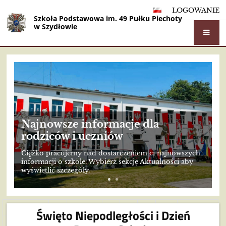
LOGOWANIE
Szkoła Podstawowa im. 49 Pułku Piechoty
w Szydłowie
Strona
główna
Najnowsze informacje dla
rodziców i uczniów
Ciężko pracujemy nad dostarczeniem ci najnowszych
informacji o szkole. Wybierz sekcję Aktualności aby
wyświetlić szczegóły.
Wstecz
4
5
6
7
8
9
10
11
12
Święto Niepodległości i Dzień
13
Dalej