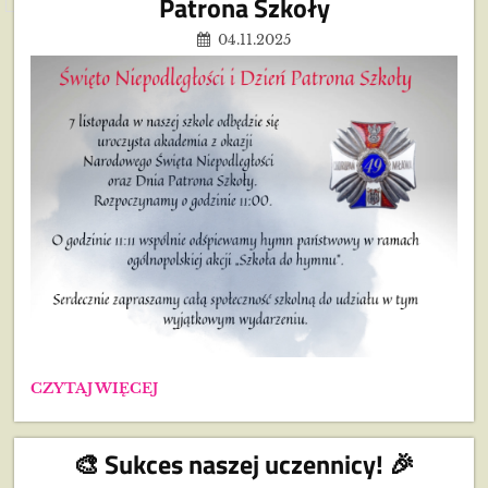
Patrona Szkoły
04.11.2025
ŚWIĘTO
CZYTAJ WIĘCEJ
NIEPODLEGŁOŚCI
I
DZIEŃ
🎨 Sukces naszej uczennicy! 🎉
PATRONA
SZKOŁY: