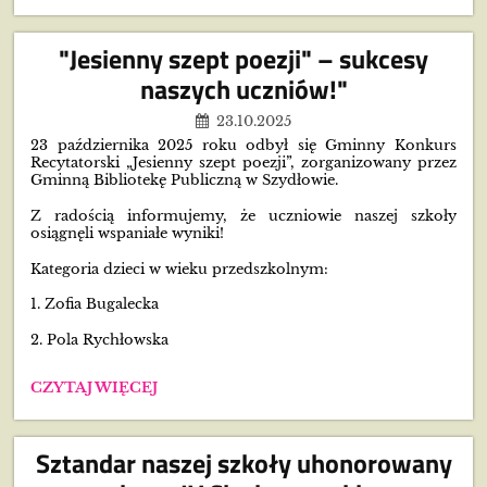
UCZNIA!:
"Jesienny szept poezji" – sukcesy
naszych uczniów!"
23.10.2025
23 października 2025 roku odbył się Gminny Konkurs
Recytatorski „Jesienny szept poezji”, zorganizowany przez
Gminną Bibliotekę Publiczną w Szydłowie.
Z radością informujemy, że uczniowie naszej szkoły
osiągnęli wspaniałe wyniki!
Kategoria dzieci w wieku przedszkolnym:
1. Zofia Bugalecka
2. Pola Rychłowska
"JESIENNY
CZYTAJ WIĘCEJ
SZEPT
POEZJI"
–
Sztandar naszej szkoły uhonorowany
SUKCESY
NASZYCH