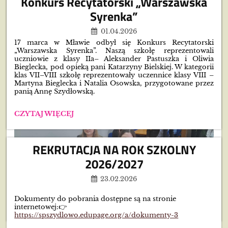
Konkurs Recytatorski „Warszawska
Syrenka”
01.04.2026
17 marca w Mławie odbył się Konkurs Recytatorski
„Warszawska Syrenka”. Naszą szkołę reprezentowali
uczniowie z klasy IIa– Aleksander Pastuszka i Oliwia
Bieglecka, pod opieką pani Katarzyny Bielskiej. W kategorii
klas VII–VIII szkołę reprezentowały uczennice klasy VIII –
Martyna Bieglecka i Natalia Osowska, przygotowane przez
panią Annę Szydłowską.
KONKURS
CZYTAJ WIĘCEJ
RECYTATORSKI
„WARSZAWSKA
SYRENKA”:
REKRUTACJA NA ROK SZKOLNY
2026/2027
23.02.2026
Dokumenty do pobrania dostępne są na stronie
POWIATOWY
CZYTAJ WIĘCEJ
internetowej:
👉
KONKURSU
https://spszydlowo.edupage.org/a/dokumenty-3
Z