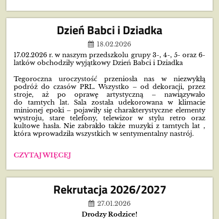
NA
ROK
SZKOLNY
Dzień Babci i Dziadka
2026/2027
:
18.02.2026
17.02.2026 r. w naszym przedszkolu grupy 3-, 4-, 5- oraz 6-
latków obchodziły wyjątkowy Dzień Babci i Dziadka
Tegoroczna uroczystość przeniosła nas w niezwykłą
podróż do czasów PRL. Wszystko – od dekoracji, przez
stroje, aż po oprawę artystyczną – nawiązywało
do tamtych lat. Sala została udekorowana w klimacie
minionej epoki – pojawiły się charakterystyczne elementy
wystroju, stare telefony, telewizor w stylu retro oraz
kultowe hasła. Nie zabrakło także muzyki z tamtych lat ,
która wprowadziła wszystkich w sentymentalny nastrój.
DZIEŃ
CZYTAJ WIĘCEJ
BABCI
I
DZIADKA:
Rekrutacja 2026/2027
27.01.2026
Drodzy Rodzice!