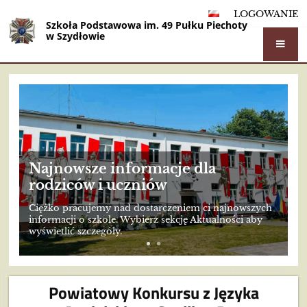
LOGOWANIE
Szkoła Podstawowa im. 49 Pułku Piechoty
w Szydłowie
Strona
główna
Najnowsze informacje dla
rodziców i uczniów
Ciężko pracujemy nad dostarczeniem ci najnowszych
informacji o szkole. Wybierz sekcję Aktualności aby
wyświetlić szczegóły.
Wstecz
1
2
3
4
5
6
7
8
9
Powiatowy Konkursu z Języka
10
Dalej